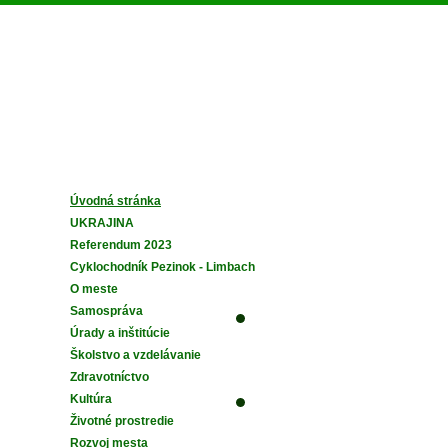
Dnes je piatok,
7. august 2026
, meniny má
Štefánia
Úvodná stránka
UKRAJINA
Referendum 2023
Cyklochodník Pezinok - Limbach
O meste
Samospráva
Úrady a inštitúcie
Školstvo a vzdelávanie
Zdravotníctvo
Kultúra
Životné prostredie
Rozvoj mesta